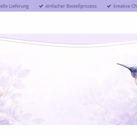
elle Lieferung
einfacher Bestellprozess
kreative Ch