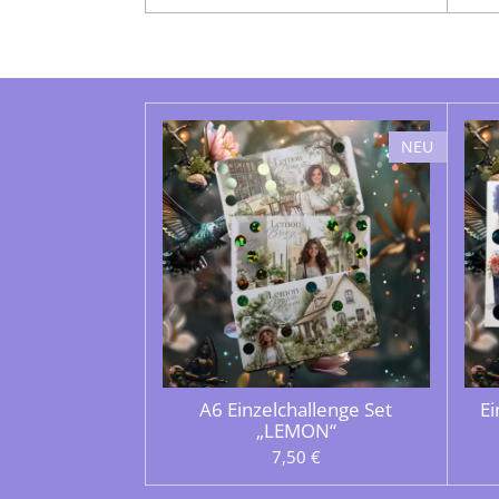
NEU
A6 Einzelchallenge Set
Ei
„LEMON“
7,50 €