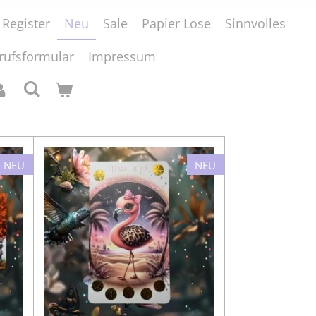
Register
Neu
Sale
Papier Lose
Sinnvolles
rufsformular
Impressum
NEU
NEU