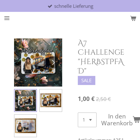
schnelle Lieferung
Zum
Hauptinhalt
springen
A7
Challenge
"HERBSTPFA
D"
SALE
1,00 €
2,50 €
In den
Warenkorb
Artikelnummer:
A251