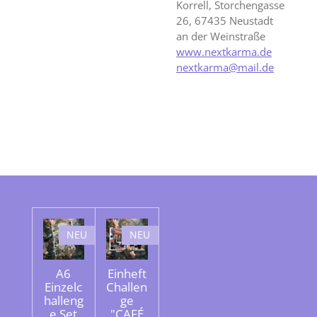
Korrell, Storchengasse
26, 67435 Neustadt
an der Weinstraße
www.nextkarma.de
nextkarma@mail.de
NEU
NEU
A6
Einheft
Einzelc
Challen
halleng
ge
e Set
"CAFÉ