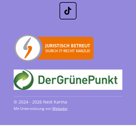
T
i
k
T
o
k
© 2024 - 2026 Next Karma
Mit Unterstützung von
Webador