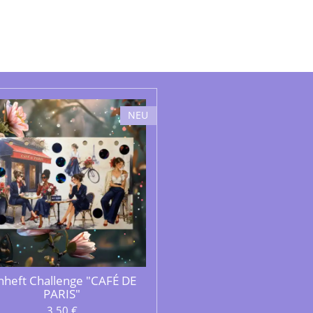
NEU
nheft Challenge "CAFÉ DE
PARIS"
3,50 €