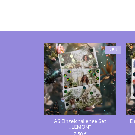
NEU
A6 Einzelchallenge Set
Ei
„LEMON“
7,50 €