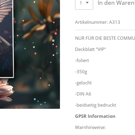
In den Waren
Artikelnummer:
A313
NUR FÜR DIE BESTE COMMUN
Deckblatt "VIP"
-foliert
-350g
-gelocht
-DIN A6
-beidseitig bedruckt
GPSR Information
Warnhinweise: