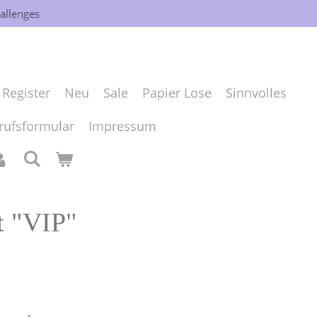
allenges
Register
Neu
Sale
Papier Lose
Sinnvolles
rufsformular
Impressum
t "VIP"