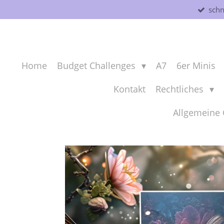
schn
Zum
Hauptinhalt
springen
Home
Budget Challenges
A7
6er Minis
Kontakt
Rechtliches
Allgemeine