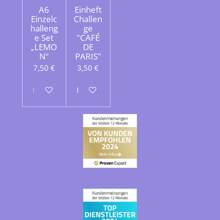
A6
Einheft
Einzelc
Challen
halleng
ge
e Set
"CAFÉ
„LEMO
DE
N“
PARIS"
7,50 €
3,50 €
In den Warenkorb
In den Warenkorb