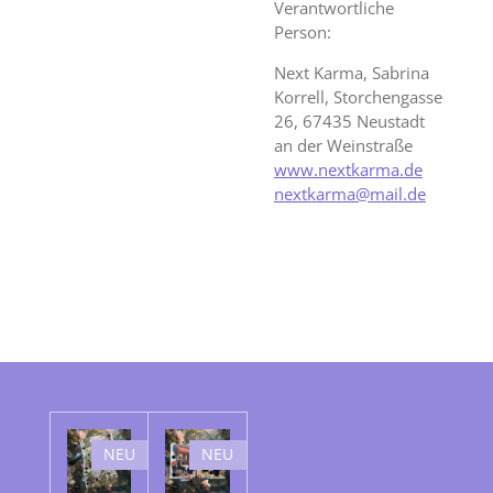
Verantwortliche
Person:
Next Karma, Sabrina
Korrell, Storchengasse
26, 67435 Neustadt
an der Weinstraße
www.nextkarma.de
nextkarma@mail.de
NEU
NEU