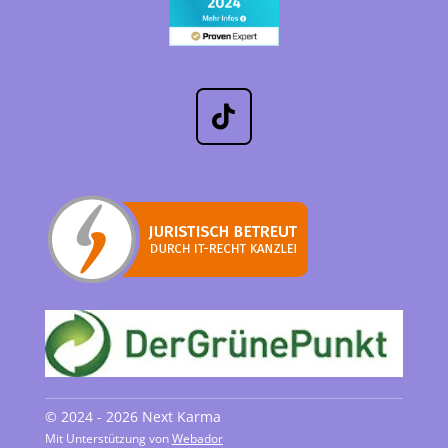
T
i
k
T
o
k
© 2024 - 2026 Next Karma
Mit Unterstützung von
Webador