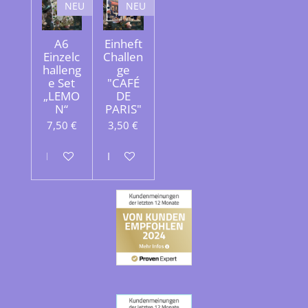
NEU
NEU
A6
Einheft
Einzelc
Challen
halleng
ge
e Set
"CAFÉ
„LEMO
DE
N“
PARIS"
7,50 €
3,50 €
In den Warenkorb
In den Warenkorb