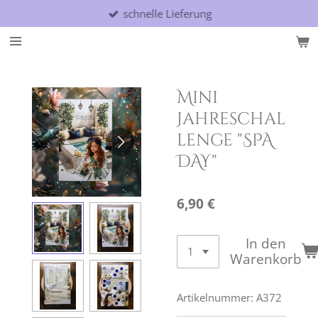
schnelle Lieferung
Zum
Hauptinhalt
springen
Mini
Jahreschal
lenge "SPA
DAY"
6,90 €
In den
Warenkorb
Artikelnummer:
A372