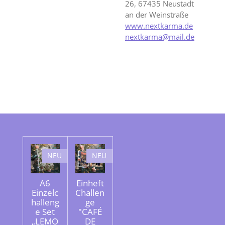
26, 67435 Neustadt
an der Weinstraße
www.nextkarma.de
nextkarma@mail.de
NEU
NEU
A6
Einheft
Einzelc
Challen
halleng
ge
e Set
"CAFÉ
„LEMO
DE