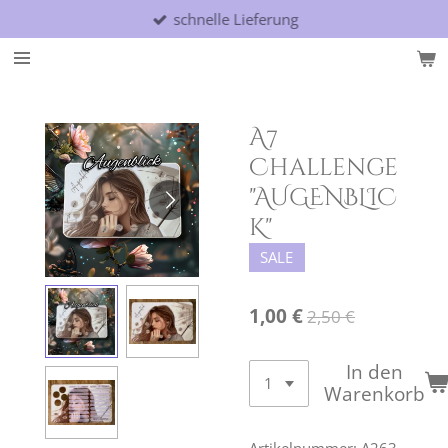
schnelle Lieferung
Zum
Hauptinhalt
springen
A7
Challenge
"AUGENBLIC
K"
SALE
1,00 €
2,50 €
In den
Warenkorb
Artikelnummer:
A263