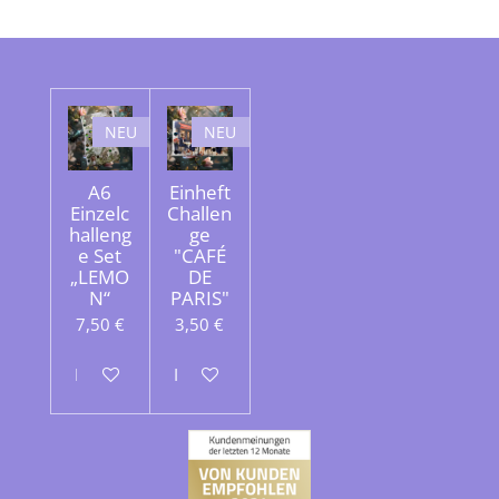
NEU
NEU
A6
Einheft
Einzelc
Challen
halleng
ge
e Set
"CAFÉ
„LEMO
DE
N“
PARIS"
7,50 €
3,50 €
In den Warenkorb
In den Warenkorb